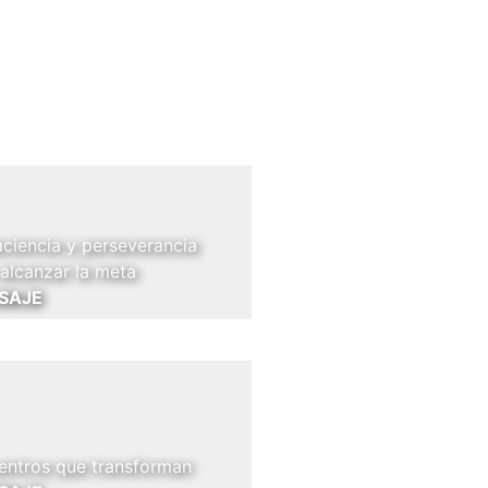
aciencia y perseverancia
 alcanzar la meta
SAJE
entros que transforman