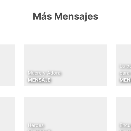
Más Mensajes
La p
Muere y Adora
para
MENSAJE
MEN
Heroes
Encu