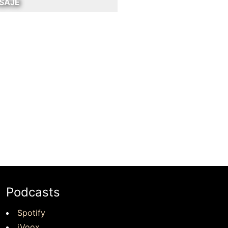
SAJE
Podcasts
Spotify
iVoox