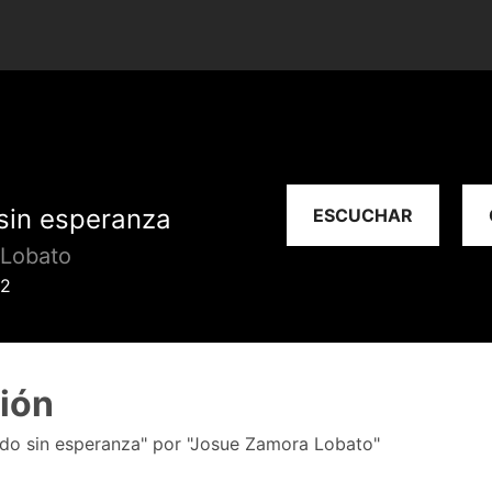
sin esperanza
ESCUCHAR
 Lobato
22
ión
do sin esperanza" por "Josue Zamora Lobato"